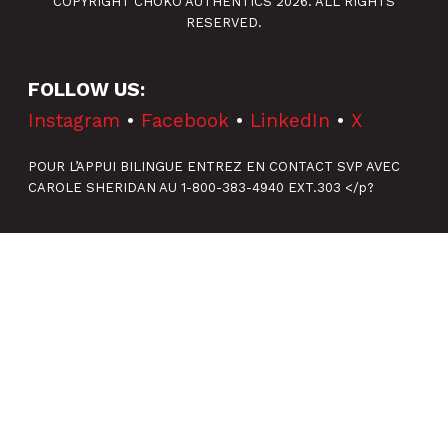
COPYRIGHT CHOKO AUTHENTICS 2026. ALL RIGHTS
RESERVED.
FOLLOW US:
Instagram
•
Facebook
•
LinkedIn
•
X
POUR L’APPUI BILINGUE ENTREZ EN CONTACT SVP AVEC
CAROLE SHERIDAN AU 1-800-383-4940 EXT.303 </p?