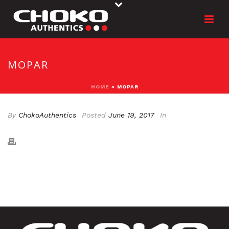
MOPAR
HOME
»
MOPAR
By
ChokoAuthentics
Posted
June 19, 2017
In